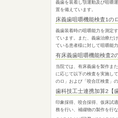
義歯を装着し顎運動及び咀嚼
置を備えています。
床義歯咀嚼機能検査1の
義歯装着時の咀嚼能力を測定
ています。また、義歯治療だ
ている患者様に対して咀嚼能
有床義歯咀嚼機能検査2
当院では、有床義歯を製作ま
に応じて以下の検査を実施し
のロ」および「咬合圧検査」
歯科技工士連携加算2【
印象採得、咬合採得、仮床試
務を行い、補綴物の製作を行