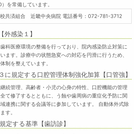
ED）を常備しています。
校共済組合 近畿中央病院 電話番号：072-781-3712
【外感染１】
な歯科医療環境の整備を行っており、院内感染防止対策に
ています。診療中の状態急変への対応を円滑に行うため、
帯体制を整えています。
３に規定する口腔管理体制強化加算【口管強】
る継続管理、高齢者・小児の心身の特性、口腔機能の管理
を全て修了するとともに、う蝕や歯周病の重症化予防に関
域連携に関する会議等に参加しています。 自動体外式除
います。
に規定する基準【歯訪診】