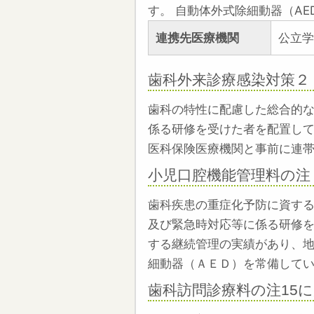
す。 自動体外式除細動器（A
連携先医療機関
公立学
歯科外来診療感染対策２
歯科の特性に配慮した総合的
係る研修を受けた者を配置し
医科保険医療機関と事前に連
小児口腔機能管理料の注
歯科疾患の重症化予防に資す
及び緊急時対応等に係る研修
する継続管理の実績があり、地
細動器（ＡＥＤ）を常備して
歯科訪問診療料の注15