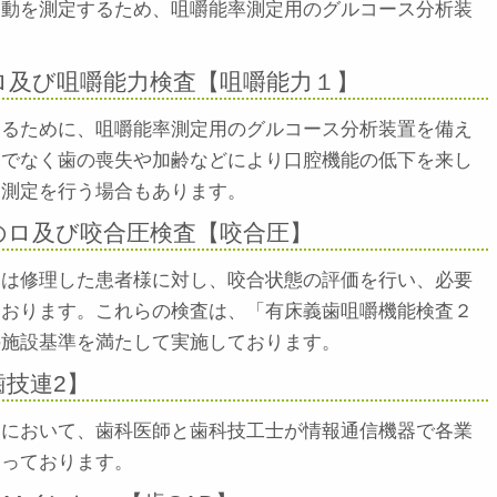
運動を測定するため、咀嚼能率測定用のグルコース分析装
ロ及び咀嚼能力検査【咀嚼能力１】
するために、咀嚼能率測定用のグルコース分析装置を備え
けでなく歯の喪失や加齢などにより口腔機能の低下を来し
力測定を行う場合もあります。
のロ及び咬合圧検査【咬合圧】
たは修理した患者様に対し、咬合状態の評価を行い、必要
ております。これらの検査は、「有床義歯咀嚼機能検査２
の施設基準を満たして実施しております。
歯技連2】
適において、歯科医師と歯科技工士が情報通信機器で各業
なっております。